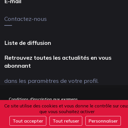
E-mail
Contactez-nous
Liste de diffusion
Retrouvez toutes les actualités en vous
abonnant
dans les paramètres de votre profil.
Conditions d'inscription aux examens
Ce site utilise des cookies et vous donne le contrôle sur ceu
Politique de confidentialité
que vous souhaitez activer
Conditions générales de vente
Tout accepter
Tout refuser
Personnaliser
Suivez-nous