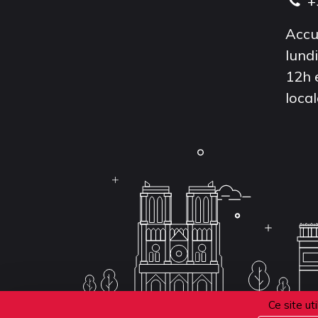
+
Accu
lund
12h 
local
Ce site ut