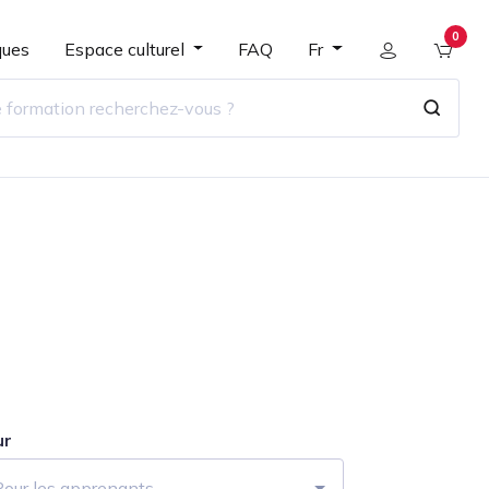
0
ques
Espace culturel
FAQ
Fr
ur
Pour les apprenants