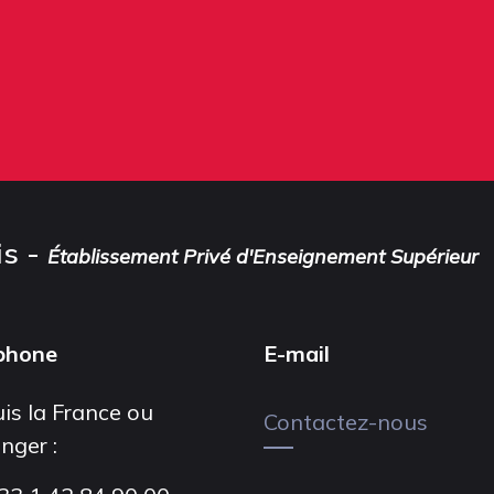
is -
Établissement Privé d'Enseignement Supérieur
phone
E-mail
is la France ou
Contactez-nous
anger :