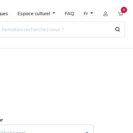
0
ques
Espace culturel
FAQ
Fr
ur
Sélectionner