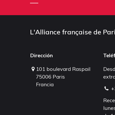
L'Alliance française de Par
Dirección
Telé
101 boulevard Raspail
Desd
75006 Paris
extra
Francia
+
Rece
lunes