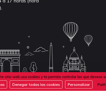
4 a 17 horas (hora
).
te sitio web usa cookies y te permite controlar las que deseas a
das
Denegar todas las cookies
Personalizar
Polí
de confidentialité