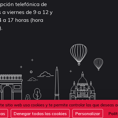
pción telefónica de
 a viernes de 9 a 12 y
4 a 17 horas (hora
).
te sitio web usa cookies y te permite controlar las que deseas a
das
Denegar todas las cookies
Personalizar
Polí
de confidentialité