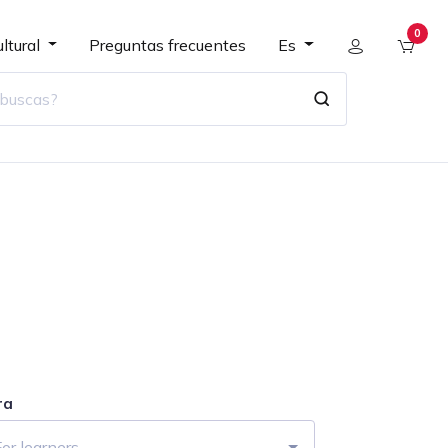
0
ltural
Preguntas frecuentes
Es
ra
or learners