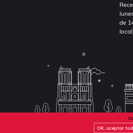
Rece
lunes
de 1
local
Es
OK, aceptar to
Conditions d'inscription aux examens
Politique 