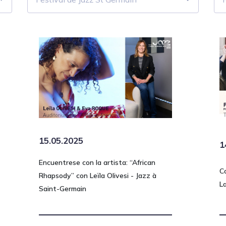
15.05.2025
1
Encuentrese con la artista: “African
C
Rhapsody” con Leïla Olivesi - Jazz à
L
Saint-Germain