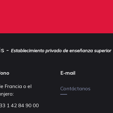
is -
Establecimiento privado de enseñanza superior
fono
E-mail
e Francia o el
Contáctanos
njero:
33 1 42 84 90 00