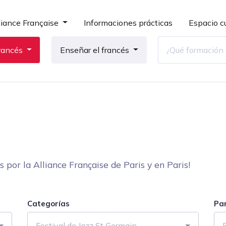
liance Française
Informaciones prácticas
Espacio cu
rancés
Enseñar el francés
por la Alliance Française de Paris y en Paris!
Categorías
Pa
Festival de Jazz St Germain
F