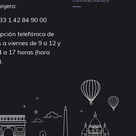
njero:
33 1 42 84 90 00
pción telefónica de
 a viernes de 9 a 12 y
4 a 17 horas (hora
).