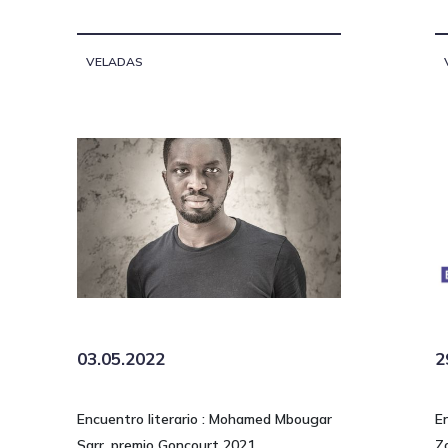
VELADAS
03.05.2022
2
Encuentro literario : Mohamed Mbougar
E
Sarr, premio Goncourt 2021
Z