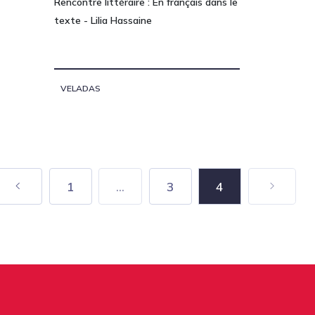
Rencontre littéraire : En français dans le
texte - Lilia Hassaine
VELADAS
1
...
3
4