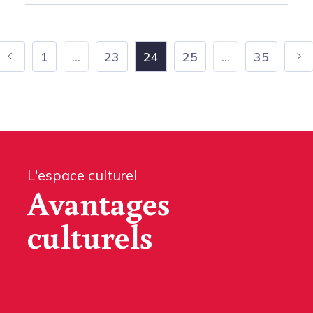
1
...
23
24
25
...
35
L'espace culturel
Avantages
culturels