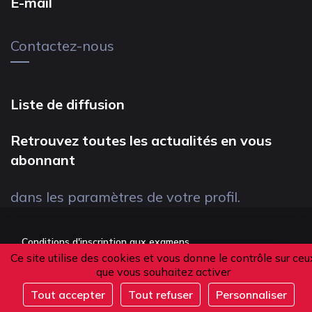
E-mail
Contactez-nous
Liste de diffusion
Retrouvez toutes les actualités en vous
abonnant
dans les paramètres de votre profil.
Conditions d'inscription aux examens
Ce site utilise des cookies et vous donne le contrôle sur ceu
Politique de confidentialité
que vous souhaitez activer
Conditions générales de vente
Tout accepter
Tout refuser
Personnaliser
Suivez-nous