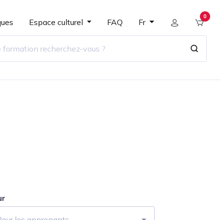
0
ques
Espace culturel
FAQ
Fr
ur
Pour les apprenants