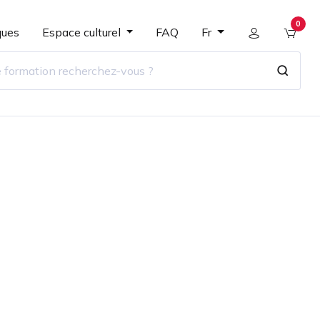
0
ques
Espace culturel
FAQ
Fr