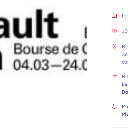
L
13
Re
Se
co
Bi
Ex
Bo
Pr
Pl