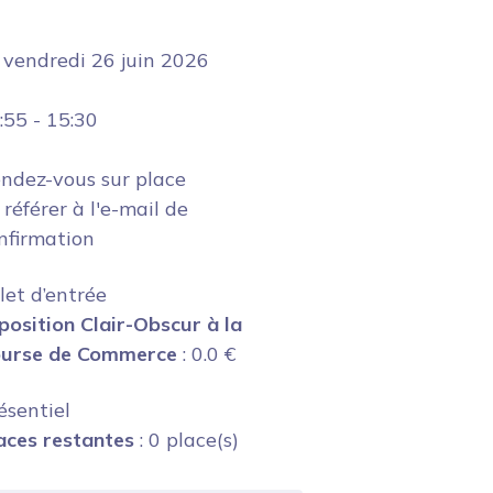
e
vendredi 26 juin 2026
:55
-
15:30
ndez-vous sur place
 référer à l'e-mail de
nfirmation
llet d’entrée
position Clair-Obscur à la
urse de Commerce
:
0.0
€
ésentiel
aces restantes
: 0 place(s)