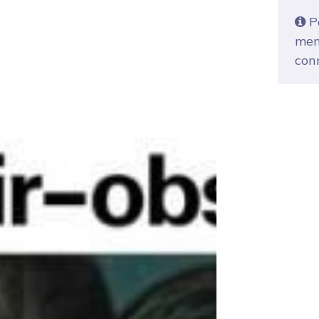
Po
mem
con