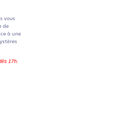
s vous
e de
âce à une
mystères
 dès 17h.