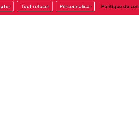
BiblioCafé : La gastronomie
epter
Tout refuser
Personnaliser
Politique de con
française
ACTIVITÉS
Tous les évènements