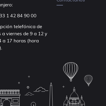
njero:
33 1 42 84 90 00
pción telefónica de
 a viernes de 9 a 12 y
4 a 17 horas (hora
).