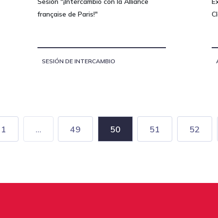
Sesión "¡Intercambio con la Alliance
Ex
française de Paris!"
C
SESIÓN DE INTERCAMBIO
1
...
49
50
51
52