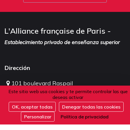
L'Alliance française de Paris -
Establecimiento privado de enseñanza superior
Dirección
101 boulevard Raspail
75006 Paris
Este sitio web usa cookies y te permite controlar las que
deseas activar
Francia
OK, aceptar todas
Denegar todas las cookies
Inscribirse
Personalizar
Política de privacidad
Teléfono